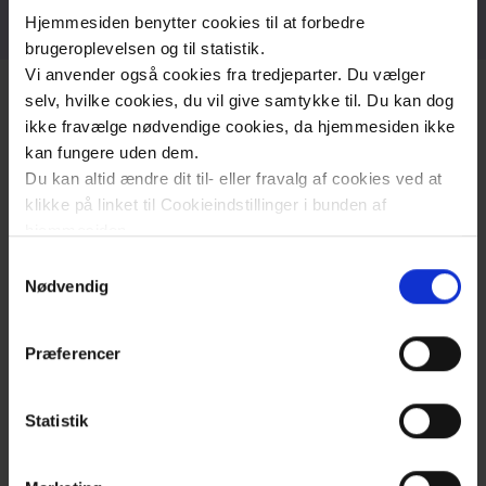
Hjemmesiden benytter cookies til at forbedre
Øre-,
brugeroplevelsen og til statistik.
Næse- og
Vi anvender også cookies fra tredjeparter. Du vælger
Halskirurgi
selv, hvilke cookies, du vil give samtykke til. Du kan dog
ikke fravælge nødvendige cookies, da hjemmesiden ikke
kan fungere uden dem.
Patienthistorier - fortalt af
Du kan altid ændre dit til- eller fravalg af cookies ved at
Region
klikke på linket til Cookieindstillinger i bunden af
patienterne selv.
Sjælland
hjemmesiden.
Nyheder
Samtykkevalg
Læs mere om brugen af cookies på vores hjemmeside
Nødvendig
Fagfolk
ved at klikke ’Vis detaljer’.
Læs mere om vores behandling af personoplysninger
Om
Præferencer
Fra mad-fiksering til nyt liv
her
.
os
Statistik
Koloskopiundersøgelsen - Fra frygt til
Kontakt
tryghed