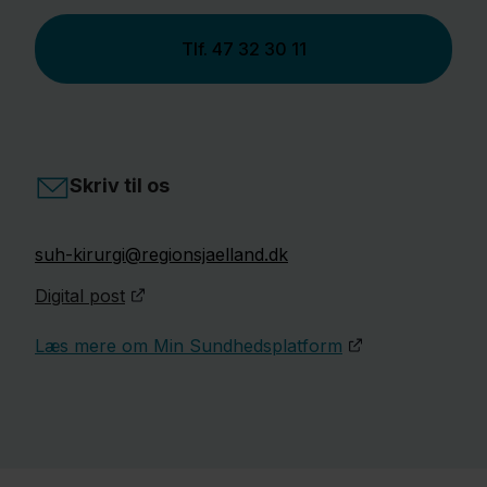
Tlf.
47 32 30 11
Skriv til os
suh-kirurgi@regionsjaelland.dk
Digital post
Læs mere om Min Sundhedsplatform