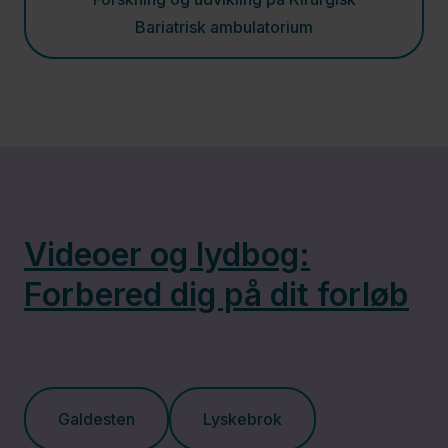
Palliative
Bariatrisk ambulatorium
Enheder
Ortopædkirurgisk
Afdeling
Patologiafdelingen
Videoer og lydbog:
Forbered dig på dit forløb
Plastik- og
Brystkirurgisk
Afdeling
Galdesten
Lyskebrok
Psykiatri