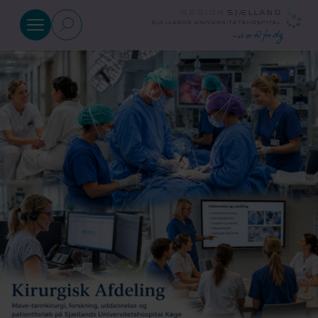
Gå til indhold
Afdelinger
Akutafdelingen
(Skadestue)
Arbejds- og
Socialmedicinsk
Afdeling
Klinik for