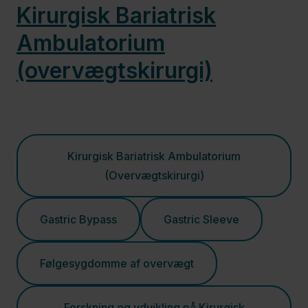
Medicinsk
Kirurgisk Bariatrisk
Afdeling,
Ambulatorium
Køge
(overvægtskirurgi)
Medicinsk
Afdeling,
Roskilde
Kirurgisk Bariatrisk Ambulatorium
(Overvægtskirurgi)
Neurologisk
Afdeling
Gastric Bypass
Gastric Sleeve
Onkologisk
Følgesygdomme af overvægt
Afdeling
og
Forskning og udvikling på Kirurgisk