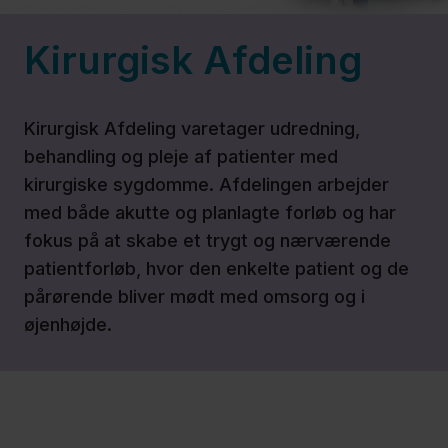
Arvelige
Sygdomme
Kirurgisk Afdeling
Bedøvelse,
Kirurgisk Afdeling varetager udredning,
operation og
behandling og pleje af patienter med
intensiv
kirurgiske sygdomme. Afdelingen arbejder
(anæstesiologi)
med både akutte og planlagte forløb og har
fokus på at skabe et trygt og nærværende
Billeddiagnostisk
patientforløb, hvor den enkelte patient og de
Afdeling
pårørende bliver mødt med omsorg og i
øjenhøjde.
(Røntgen og
skanning)
Børne- og