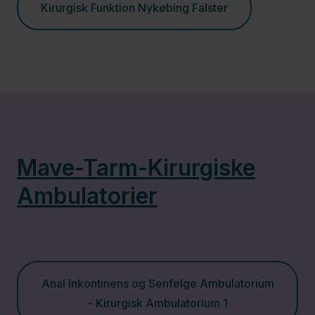
Kirurgisk Funktion Nykøbing Falster
Fertilitetsklinikken
Graviditet,
fødsel og
barsel
Hæmodialyse
Mave-Tarm-Kirurgiske
Ambulatorier
Hæmatologisk
Afdeling
Kardiologisk
Anal Inkontinens og Senfølge Ambulatorium
Afdeling
- Kirurgisk Ambulatorium 1