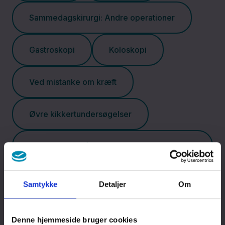
Sammedagskirurgi: Andre operationer
Reumatologisk
Afdeling
Gastroskopi
Koloskopi
Tand-, Mund-
Ved mistanke om kræft
og
Kæbekirurgisk
Øvre kikkertundersøgelser
Afdeling
Podcast: Når du skal indlægges til et
Urologisk
kræftforløb på afsnit A3
Afdeling
Samtykke
Detaljer
Om
Podcast - Listen in english
Øjenafdelingen
Denne hjemmeside bruger cookies