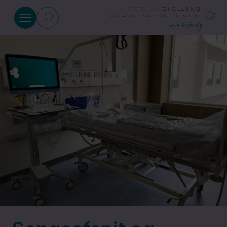
Gå til indhold
Kirurgisk Afdeling
Sengeafsnit
Mave-Tarm-
Kirurgiske
Ambulatorier
Kirurgisk
Bariatrisk