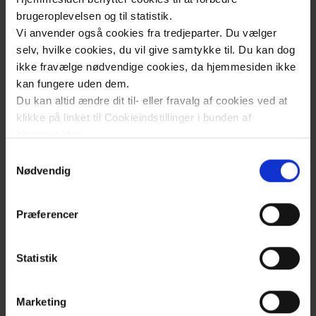
- fortalt af
brugeroplevelsen og til statistik.
patienterne
Vi anvender også cookies fra tredjeparter. Du vælger
selv
Kirurgisk sengeafsnit 3
selv, hvilke cookies, du vil give samtykke til. Du kan dog
ikke fravælge nødvendige cookies, da hjemmesiden ikke
kan fungere uden dem.
Afdelingens
Du kan altid ændre dit til- eller fravalg af cookies ved at
Kirurgisk Endoskopi
klikke på linket til Cookieindstillinger i bunden af
ledelse samt
hjemmesiden.
nøglepersoner
Samtykkevalg
Kirurgisk Funktion Nykøbing Falster
Læs mere om brugen af cookies på vores hjemmeside
Nødvendig
ved at klikke ’Vis detaljer’.
Region
Læs mere om vores behandling af personoplysninger
Præferencer
Kirurgisk ambulatorium
Sjælland
her
.
Nyheder
Statistik
Fagfolk
Marketing
Om