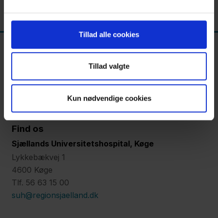
os
Kontakt
Tillad alle cookies
Tillad valgte
Kun nødvendige cookies
Find os
Sjællands Universitetshospital, Køge
Lykkebækvej 1
4600 Køge
Tlf. 56 63 15 00
suh@regionsjaelland.dk