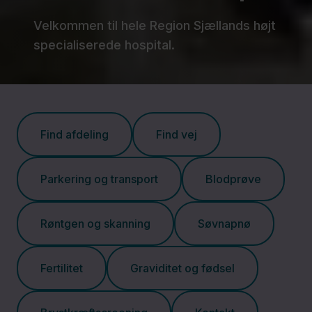
Velkommen til hele Region Sjællands højt
specialiserede hospital.
Find afdeling
Find vej
Parkering og transport
Blodprøve
Røntgen og skanning
Søvnapnø
Fertilitet
Graviditet og fødsel