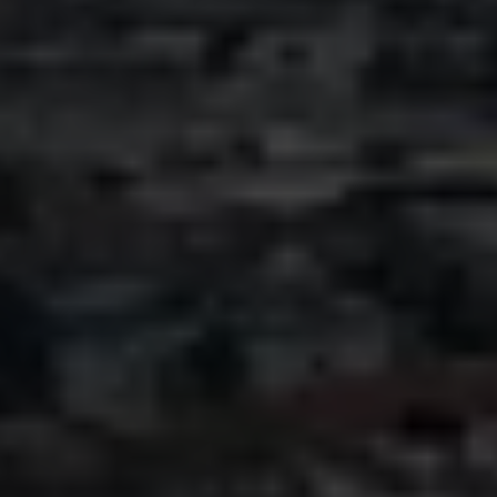
Forskning
Region
Sjælland
Nyheder
Fagfolk
Om
os
Kontakt