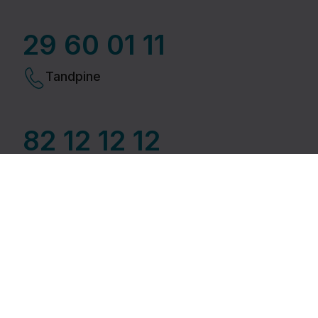
29 60 01 11​
Tandpine
82 12 12 12
Giftlinjen
Find akuthjælp