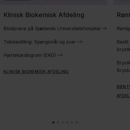
Klinisk Biokemisk Afdeling
Røn
Blodprøve på Sjællands Universitetshospital
Røntg
Tidsbestilling: Spørgsmål og svar
Bestil
bryst
Hjertekardiogram (EKG)
Brystk
Bryst
KLINISK BIOKEMISK AFDELING
RØNT
AFDEL