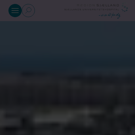
Gå til indhold
Afdelinger
Patient og
pårørende
Find
vej
Job og
uddannelse