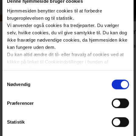
Denne hjemmeside bruger cookies
Hjemmesiden benytter cookies til at forbedre
brugeroplevelsen og til statistik.
Vi anvender også cookies fra tredjeparter. Du vælger
Sygehusledelsen
Admi
selv, hvilke cookies, du vil give samtykke til. Du kan dog
ikke fravælge nødvendige cookies, da hjemmesiden ikke
Ricco Dyhr
Stabe
kan fungere uden dem.
Du kan altid ændre dit til- eller fravalg af cookies ved at
Morten Ziebell
klikke på linket til Cookieindstillinger i bunden af
hjemmesiden.
Peder Fabricius
Samtykkevalg
Læs mere om brugen af cookies på vores hjemmeside
Nødvendig
Trine Nordstrøm Alstrup
ved at klikke ’Vis detaljer’.
Læs mere om vores behandling af personoplysninger
Gitte Fangel
Præferencer
her
.
Flemming Christiansen
Statistik
SYGEHUSLEDELSEN