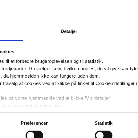
Detaljer
6 2017.pdf
ookies
til at forbedre brugeroplevelsen og til statistik.
tredjeparter. Du vælger selv, hvilke cookies, du vil give samtykk
it B92 SUH Roskilde 22 06 2017.pdf
s, da hjemmesiden ikke kan fungere uden dem.
ler fravalg af cookies ved at klikke på linket til Cookieindstilling
 Roskilde 7.3.2023.pdf
s på vores hjemmeside ved at klikke ’Vis detaljer’.
ng af personoplysninger
her
.
Præferencer
Statistik