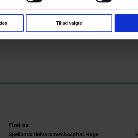
.pdf
ies
Tillad valgte
Find os
Sjællands Universitetshospital, Køge