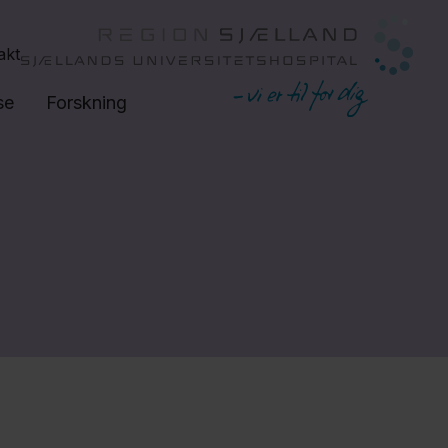
akt
se
Forskning