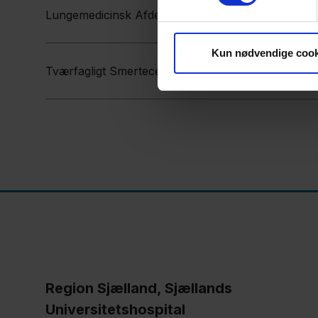
Lungemedicinsk Afdeling SUH Roskilde 14 11 2023
Kun nødvendige cook
Tværfagligt Smertecenter 30 11 2023.pdf
Region Sjælland, Sjællands
Universitetshospital