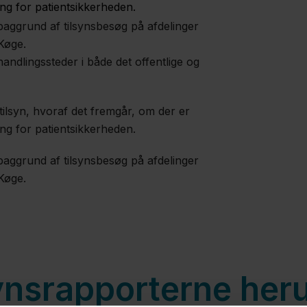
ng for patientsikkerheden.
baggrund af tilsynsbesøg på afdelinger
 Køge.
andlingssteder i både det offentlige og
 tilsyn, hvoraf det fremgår, om der er
ng for patientsikkerheden.
baggrund af tilsynsbesøg på afdelinger
 Køge.
synsrapporterne her