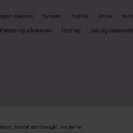
Gå til indhold
egion Sjælland
Nyheder
Fagfolk
Om os
Kont
Patient og pårørende
Find vej
Job og uddannel
 tilsyn, hvoraf det fremgår, om der er