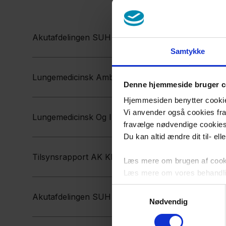
Akutafdelingen SUH Køge 21 06 2017.pdf
Samtykke
Lungemedicinsk Ambulatorium SUH Roskilde 22 0
Denne hjemmeside bruger c
Hjemmesiden benytter cookies 
Vi anvender også cookies fra 
Lungemedicinsk Og Infektionsmedicinsk Sengeafsn
fravælge nødvendige cookie
Du kan altid ændre dit til- el
Tilsynsrapport AK Klinikken Kardiologisk Afd. SUH
Læs mere om brugen af cookie
Læs mere om vores behandli
Samtykkevalg
Akutafdelingen SUH Roskilde 14 11 2023.pdf
Nødvendig