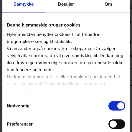
Samtykke
Detaljer
Om
Opret jobagent
Speci
Erhve
JOB
Denne hjemmeside bruger cookies
Erhve
Hjemmesiden benytter cookies til at forbedre
brugeroplevelsen og til statistik.
Univer
Vi anvender også cookies fra tredjeparter. Du vælger
Simul
selv, hvilke cookies, du vil give samtykke til. Du kan dog
ikke fravælge nødvendige cookies, da hjemmesiden ikke
Uddan
kan fungere uden dem.
Du kan altid ændre dit til- eller fravalg af cookies ved at
klikke på linket til Cookieindstillinger i bunden af
UDDA
hjemmesiden.
Samtykkevalg
Læs mere om brugen af cookies på vores hjemmeside
Nødvendig
ved at klikke ’Vis detaljer’.
Læs mere om vores behandling af personoplysninger
Præferencer
her
.