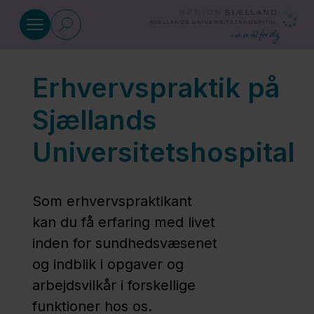
Gå til indhold
Erhvervspraktik på
Uddannelse
Sjællands
Uddannelsesmesse
Universitetshospital
Grunduddannelser
Som erhvervspraktikant
kan du få erfaring med livet
Specialuddannelsen
inden for sundhedsvæsenet
for sygeplejersker
og indblik i opgaver og
arbejdsvilkår i forskellige
Erhvervspraktik på
funktioner hos os.