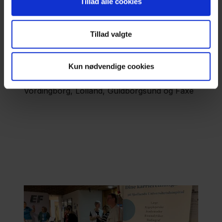
Tillad alle cookies
Kommuner i samarbejdet
Tillad valgte
Erhvervspraktikken udbydes i samarbejde
med Ungdommens Uddannelsesvejledning
(UU) i følgende kommuner:
Kun nødvendige cookies
Stevns, Solrød, Greve, Køge, Roskilde, Lejre,
Vordingborg, Lolland, Guldborgsund og Faxe