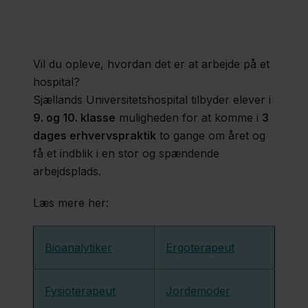
Sjællands
Universitetshospital
Vil du opleve, hvordan det er at arbejde på et
Erhvervskandidat
hospital?
STEK
Sjællands Universitetshospital tilbyder elever i
9. og 10. klasse
muligheden for at komme i
3
dages erhvervspraktik
to gange om året og
Lægelig
få et indblik i en stor og spændende
Videreuddannelse
arbejdsplads.
Læs mere her:
Simulation
(SUHSim)
Bioanalytiker
Ergoterapeut
Fysioterapeut
Jordemoder
Region