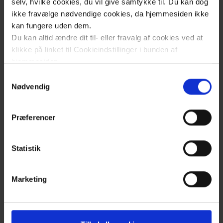
selv, hvilke cookies, du vil give samtykke til. Du kan dog
UU-vejledere i de tilknyttede kommuner
ikke fravælge nødvendige cookies, da hjemmesiden ikke
udvælger og tilmelder elever samt
kan fungere uden dem.
indhenter underskrevet
Du kan altid ændre dit til- eller fravalg af cookies ved at
tavshedserklæring
fra elev og
klikke på linket til Cookieindstillinger i bunden af
forældre/værge.
hjemmesiden.
Samtykkevalg
Læs mere om brugen af cookies på vores hjemmeside
Nødvendig
ved at klikke ’Vis detaljer’.
Organisation
Læs mere om vores behandling af personoplysninger
Præferencer
her
.
Erhvervspraktikken er organiseret af SUH’s
uddannelseskonsulenter
, som sørger for:
Statistik
Velkomst og introduktion
Uniform og praktiske rammer
Marketing
Afslutning på praktikopholdet