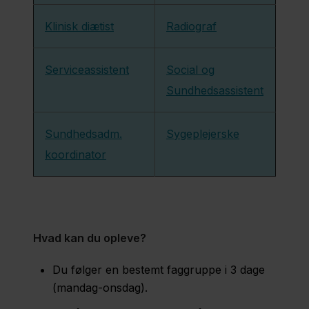
Sjælland
Klinisk diætist
Radiograf
Nyheder
Fagfolk
Serviceassistent
Social og
Sundhedsassistent
Om
os
Sundhedsadm.
Sygeplejerske
Kontakt
koordinator
Hvad kan du opleve?
Du følger en bestemt faggruppe i 3 dage
(mandag-onsdag).