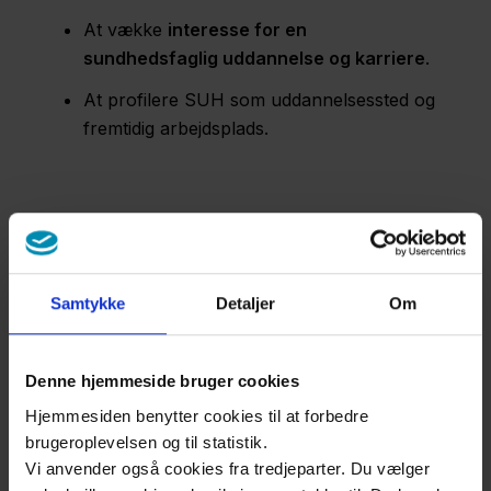
At vække
interesse for en
sundhedsfaglig uddannelse og karriere
.
At profilere SUH som uddannelsessted og
fremtidig arbejdsplads.
Praktiske oplysninger
Praktikken varer
3 dage
og tilbydes to
gange årligt
uge 10 og uge 41
.
Samtykke
Detaljer
Om
Der er ca.
90 pladser
fordelt på SUH’s
forskellige fagområder.
Denne hjemmeside bruger cookies
Elever skal være
fyldt 15 år
ved opstart.
Hjemmesiden benytter cookies til at forbedre
brugeroplevelsen og til statistik.
Praktikken er
ulønnet
.
Vi anvender også cookies fra tredjeparter. Du vælger