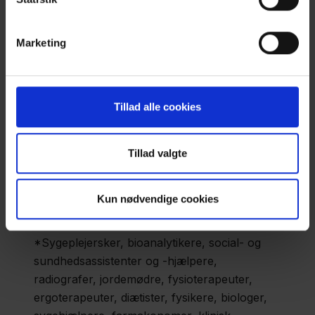
Medarbejdere
Marketing
Ansatte
7.387
Tillad alle cookies
Årsværk
6.159
Heraf plejepersonale*
3.291
Tillad valgte
Heraf læger
1.168
Kun nødvendige cookies
*Sygeplejersker, bioanalytikere, social- og
sundhedsassistenter og -hjælpere,
radiografer, jordemødre, fysioterapeuter,
ergoterapeuter, diætister, fysikere, biologer,