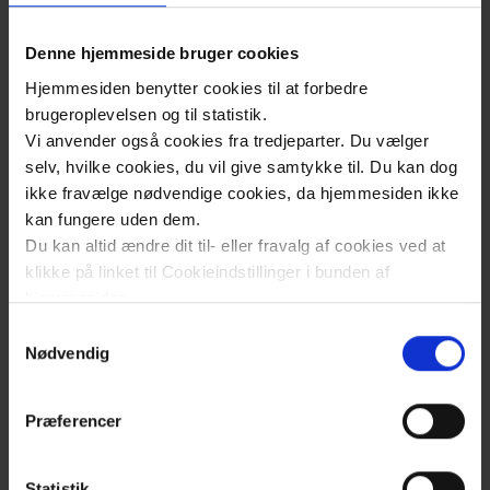
røntgenbesøg)
Denne hjemmeside bruger cookies
​Operationer
80.188
Hjemmesiden benytter cookies til at forbedre
brugeroplevelsen og til statistik.
Fødsler
2.976
Vi anvender også cookies fra tredjeparter. Du vælger
selv, hvilke cookies, du vil give samtykke til. Du kan dog
ikke fravælge nødvendige cookies, da hjemmesiden ikke
​Normerede senge
848
kan fungere uden dem.
Du kan altid ændre dit til- eller fravalg af cookies ved at
klikke på linket til Cookieindstillinger i bunden af
Økonomi
hjemmesiden.
Samtykkevalg
Læs mere om brugen af cookies på vores hjemmeside
Nødvendig
Nettobudget i mia. kr.
5,77
ved at klikke ’Vis detaljer’.
Læs mere om vores behandling af personoplysninger
Præferencer
her
.
Statistik