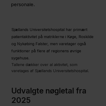
personale.
Forskning
Region
Sjællands Universitetshospital har primært
Sjælland
patientaktivitet på matriklerne i Køge, Roskilde
og Nykøbing Falster, men varetager også
Nyheder
funktioner på flere af regionens øvrige
Fagfolk
sygehuse.
Tallene dækker over al aktivitet, som
Om
varetages af Sjællands Universitetshospital.
os
Kontakt
Udvalgte nøgletal fra
2025