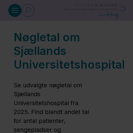
Gå til indhold
Nøgletal om
Afdelinger
Sjællands
Patient og
Universitetshospital
pårørende
Se udvalgte nøgletal om
Find
Sjællands
vej
Universitetshospital fra
2025. Find blandt andet tal
Job og
for antal patienter,
uddannelse
sengepladser og