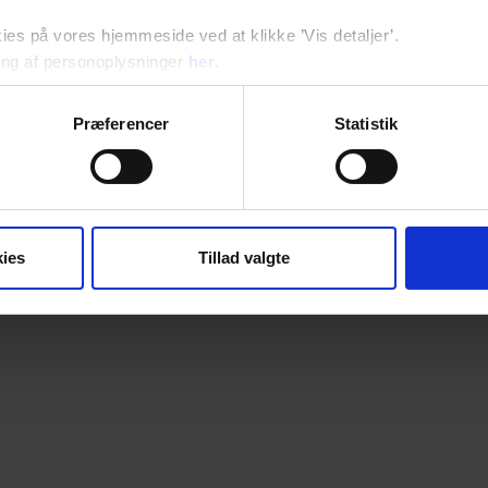
s på vores hjemmeside ved at klikke ’Vis detaljer’.
ng af personoplysninger
her
.
Præferencer
Statistik
faktorer
Risikofaktorer for infertilitet hos mænd
ies
Tillad valgte