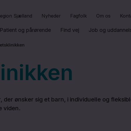
Gå til indhold
egion Sjælland
Nyheder
Fagfolk
Om os
Kont
Patient og pårørende
Find vej
Job og uddannel
tetsklinikken
linikken
r, der ønsker sig et barn, i individuelle og fleks
e viden.