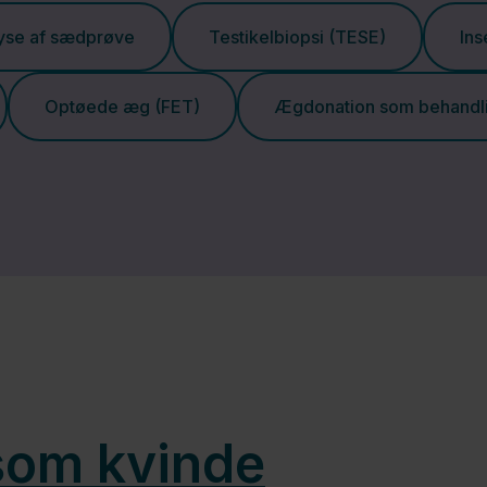
yse af sædprøve
Testikelbiopsi (TESE)
Ins
Optøede æg (FET)
Ægdonation som behandl
 som kvinde