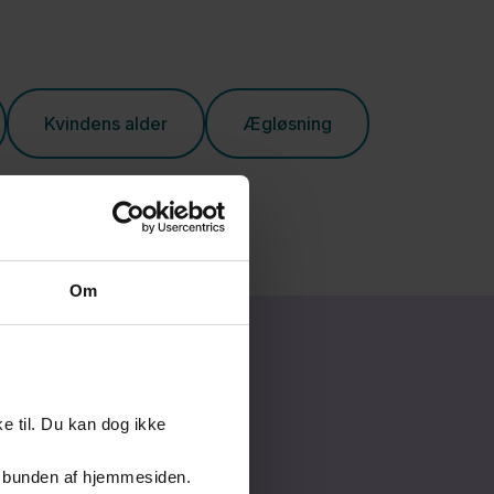
Kvindens alder
Ægløsning
Om
e til. Du kan dog ikke
er i bunden af hjemmesiden.