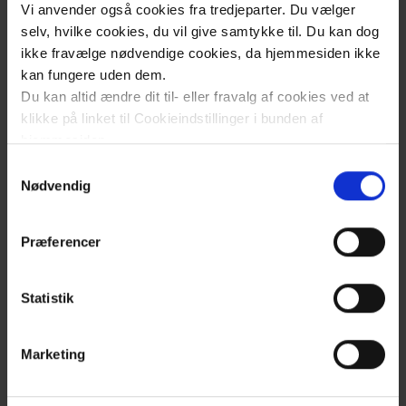
Vi anvender også cookies fra tredjeparter. Du vælger
HLA-G
2013
FET
2019
selv, hvilke cookies, du vil give samtykke til. Du kan dog
optimizing
ikke fravælge nødvendige cookies, da hjemmesiden ikke
kan fungere uden dem.
Du kan altid ændre dit til- eller fravalg af cookies ved at
Vægttab
2014
Sunde
202
klikke på linket til Cookieindstillinger i bunden af
forældre-
hjemmesiden.
Sunde
Samtykkevalg
børn
Læs mere om brugen af cookies på vores hjemmeside
Nødvendig
ved at klikke ’Vis detaljer’.
Læs mere om vores behandling af personoplysninger
Freeze all
2016
Pro Art
2021
Præferencer
her
.
ISOG
2016
INVICSI
2021
Statistik
Hysteroskopi
2016
NORSOS
202
Marketing