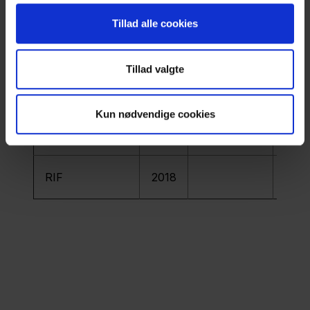
DNA brud i
2017
LH-studiet
202
Tillad alle cookies
sædceller
RIOT-A
2017
Tillad valgte
Surgical sperm
2017
Kun nødvendige cookies
retrieval
RIF
2018