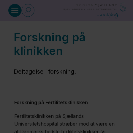
Gå til indhold
Forskning på
Om Klinikken
klinikken
Lukkedage
i klinikken
Deltagelse i forskning.
Kontakt
Forskning på Fertilitetsklinikken
Job på
Fertilitetsklinikken
Fertilitetsklinikken på Sjællands
Universitetshospital stræber mod at være en
af Danmarks bedste fertilitetsklinikker. Vi