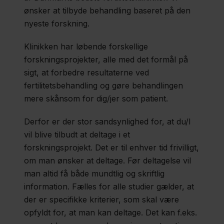
Studerende
ønsker at tilbyde behandling baseret på den
i klinikken
nyeste forskning.
Klinikken har løbende forskellige
Forskning
forskningsprojekter, alle med det formål på
på
sigt, at forbedre resultaterne ved
fertilitetsbehandling og gøre behandlingen
klinikken
mere skånsom for dig/jer som patient.
Derfor er der stor sandsynlighed for, at du/I
Resultater
vil blive tilbudt at deltage i et
for
forskningsprojekt. Det er til enhver tid frivilligt,
klinikken
om man ønsker at deltage. Før deltagelse vil
2025
man altid få både mundtlig og skriftlig
information. Fælles for alle studier gælder, at
der er specifikke kriterier, som skal være
Region
opfyldt for, at man kan deltage. Det kan f.eks.
Sjælland