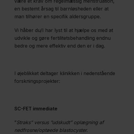
være et krav om regelmæssig menstruation,
en bestemt årsag til barnløsheden eller at
Nyheder
man tilhører en specifik aldersgruppe.
Fagfolk
Vi håber du/I har lyst til at hjælpe os med at
Om
udvikle og gøre fertilitetsbehandling endnu
bedre og mere effektiv end den er i dag.
os
Kontakt
I øjeblikket deltager klinikken i nedenstående
forskningsprojekter:
SC-FET immediate
”
Straks” versus ”udskudt” oplægning af
nedfrosne/optøede blastocyster.