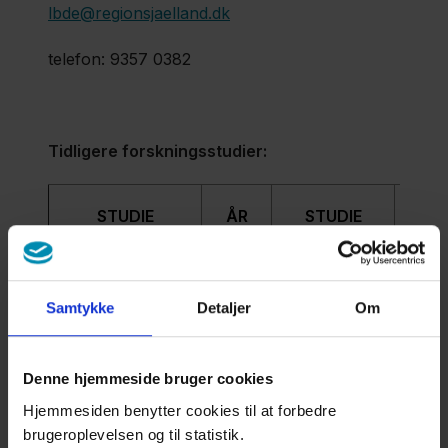
lbde@regionsjaelland.dk
telefon: 9357 0382
Tidligere forskningsstudier:
STUDIE
ÅR
STUDIE
ÅR
CREATE
2011
Microbiome
2019
Samtykke
Detaljer
Om
Familiedannelse
2012
EDCOS
2019
Denne hjemmeside bruger cookies
Biomarkør
2012
IMBOS
2019
Hjemmesiden benytter cookies til at forbedre
brugeroplevelsen og til statistik.