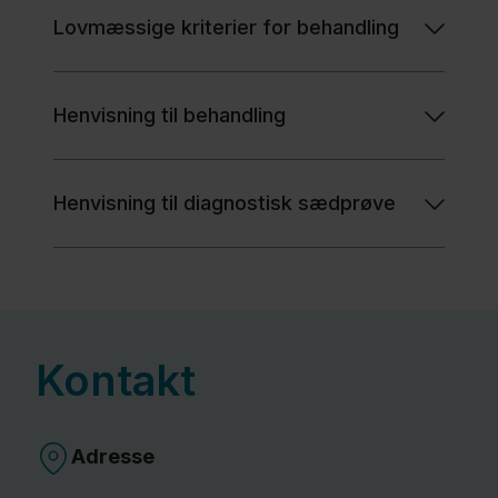
dig
Lovmæssige kriterier for behandling
som
kvinde
Henvisning til behandling
Gode
råd til
Henvisning til diagnostisk sædprøve
dig
som
mand
Om
Kontakt
Klinikken
Adresse
Bliv