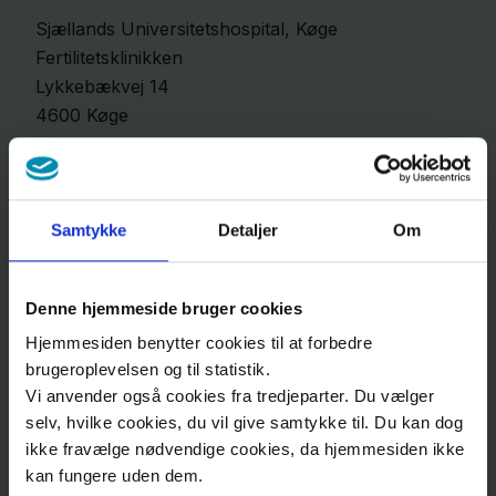
ægdonor/
Sjællands Universitetshospital, Køge
ægdonation
Fertilitetsklinikken
Lykkebækvej
14
4600
Køge
Henvisning
for fagfolk
Se kort
Find vej til Sjællands Universitetshospital, Køge
Samtykke
Detaljer
Om
Region
Sjælland
Ring til os
Denne hjemmeside bruger cookies
Nyheder
Hjemmesiden benytter cookies til at forbedre
Fagfolk
Sekretær:
brugeroplevelsen og til statistik.
Vi anvender også cookies fra tredjeparter. Du vælger
Træffes mandag-fredag kl. 9.00-12.00 og 13.00-
Om
selv, hvilke cookies, du vil give samtykke til. Du kan dog
15.00
os
ikke fravælge nødvendige cookies, da hjemmesiden ikke
Tlf. 47 32 12 60
kan fungere uden dem.
Kontakt