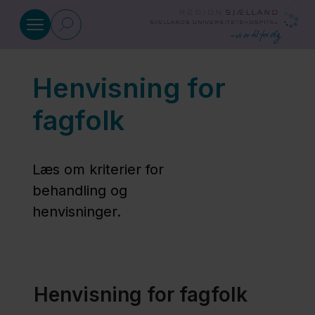
Gå til indhold
Henvisning for
Fertilitetsklinikken
fagfolk
Alt om din
behandling
Læs om kriterier for
behandling og
Udredning og
henvisninger.
behandlingstyper
Gode
Henvisning for fagfolk
råd til