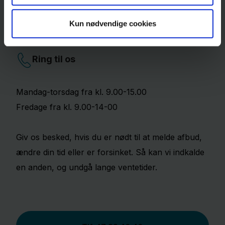
Vi har fri besøgstid - vis hensyn. Hviletid kl. 12.30-
Kun nødvendige cookies
14.30 og efter kl. 21.00
Ring til os
Mandag-torsdag fra kl. 9.00-15.00
Fredage fra kl. 9.00-14-00
Giv os besked, hvis du er nødt til at melde afbud,
ændre din tid eller er forsinket. Så kan vi indkalde
en anden, og undgå lange ventetider.