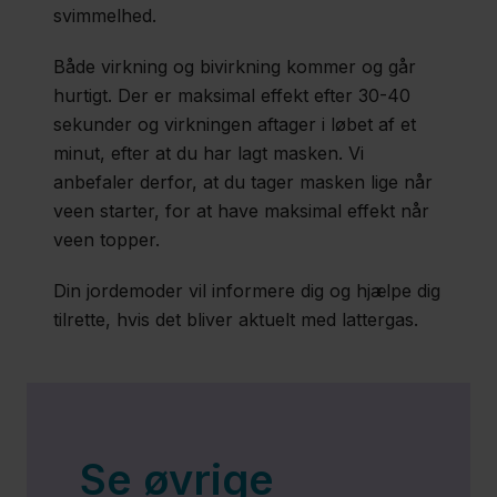
svimmelhed.
Bevægelse
og hvile​
Både virkning og bivirkning kommer og går
hurtigt. Der er maksimal effekt efter 30-40
sekunder og virkningen aftager i løbet af et
minut, efter at du har lagt masken. Vi
Region
anbefaler derfor, at du tager masken lige når
Sjælland
veen starter, for at have maksimal effekt når
Nyheder
veen topper.
Fagfolk
Din jordemoder vil informere dig og hjælpe dig
tilrette, hvis det bliver aktuelt med lattergas.
Om
os
Kontakt
​Se øvrige