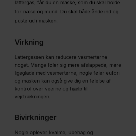
lattergas, får du en maske, som du skal holde
for næse og mund. Du skal både ånde ind og
Lattergas
puste ud i masken.
Vejrtrækning
Virkning
og
afspænding​​
Lattergassen kan reducere vesmerterne
noget. Mange føler sig mere afslappede, mere
ligeglade med vesmerterne, nogle føler eufori
Varmeomslag,
og masken kan også give dig en følelse af
varmt vand og
kontrol over veerne og hjælp til
badekar
vejrtrækningen.
Akupunktur og
Bivirkninger
steriltvandsdepoter
Nogle oplever kvalme, ubehag og