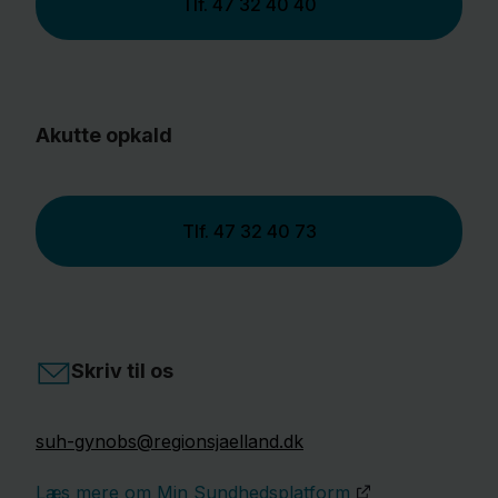
Tlf.
47 32 40 40
Akutte opkald
Tlf.
47 32 40 73
Skriv til os
suh-gynobs@regionsjaelland.dk
Læs mere om Min Sundhedsplatform