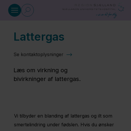
Gå til indhold
Lattergas
Smertelindring
Se kontaktoplysninger
Epiduralblokade
Læs om virkning og
Lokalbedøvelse
bivirkninger af lattergas.
og
pudendusblokade
Morfin og
Vi tilbyder en blanding af lattergas og ilt som
smertecocktail
smertelindring under fødslen. Hvis du ønsker