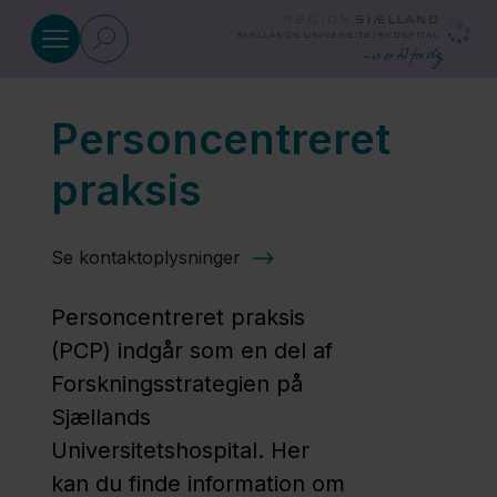
Gå til indhold
Personcentreret
Strategier
praksis
Vision,
mål og
Se kontaktoplysninger
strategier
for MVU-
Personcentreret praksis
området
(PCP) indgår som en del af
Forskningsstrategien på
Sjællands
Personcentreret
Universitetshospital. Her
praksis
kan du finde information om