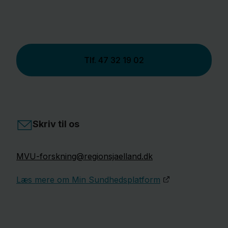
Tlf.
47 32 19 02
Skriv til os
MVU-forskning@regionsjaelland.dk
Læs mere om Min Sundhedsplatform