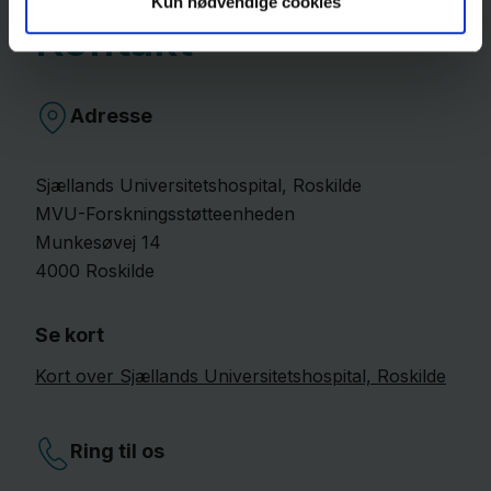
Kun nødvendige cookies
Kontakt
Adresse
Sjællands Universitetshospital, Roskilde
MVU-Forskningsstøtteenheden
Munkesøvej
14
4000
Roskilde
Se kort
Kort over Sjællands Universitetshospital, Roskilde
Ring til os