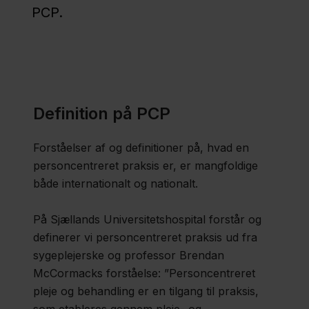
PCP.
Region
Sjælland
Nyheder
Fagfolk
Definition på PCP
Om
Forståelser af og definitioner på, hvad en
os
personcentreret praksis er, er mangfoldige
både internationalt og nationalt.
Kontakt
På Sjællands Universitetshospital forstår og
definerer vi personcentreret praksis ud fra
sygeplejerske og professor Brendan
McCormacks forståelse: ”Personcentreret
pleje og behandling er en tilgang til praksis,