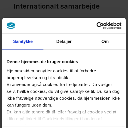
Internationalt samarbejde
Sjællands Universitetshospital er pr. juni 2020
blevet optaget som medlemmer i
International
Community of Practice for Person-centred-
Samtykke
Detaljer
Om
Practice (ICoP)
. Dette betyder et styrket
internationalt samarbejde om udvikling og
forskning af personcentreret praksis.
Denne hjemmeside bruger cookies
Hjemmesiden benytter cookies til at forbedre
Som en del af det internationale samarbejde,
brugeroplevelsen og til statistik.
har vi udviklet en handleplan for at arbejde
Vi anvender også cookies fra tredjeparter. Du vælger
med personcentreret praksis på Sjællands
selv, hvilke cookies, du vil give samtykke til. Du kan dog
Universitetshospital (planen er på engelsk).
ikke fravælge nødvendige cookies, da hjemmesiden ikke
Planen bliver løbende revideret og opdateret.
kan fungere uden dem.
Du kan altid ændre dit til- eller fravalg af cookies ved at
klikke på linket til Cookieindstillinger i bunden af
Action Plan Icop
hjemmesiden.