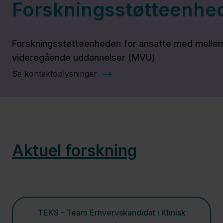
Forskningsstøtteenhe
MVU-
Forskningsstøtteenheden
Forskningsstøtteenheden for ansatte med melle
videregående uddannelser (MVU)
Innovation
Se kontaktoplysninger
og
opfindelser
Region
Aktuel forskning
Sjælland
Nyheder
Fagfolk
TEKS - Team Erhvervskandidat i Klinisk
Om