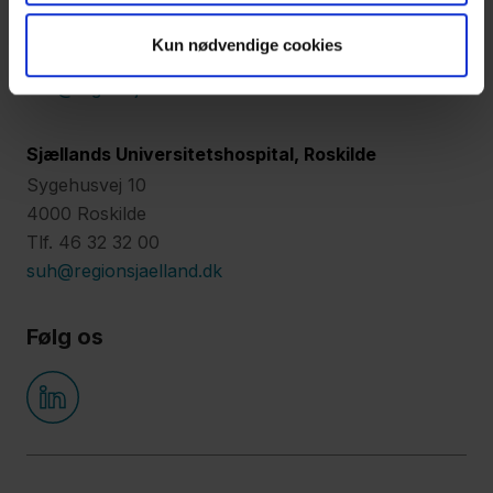
Lykkebækvej 1
4600 Køge
Kun nødvendige cookies
Tlf. 56 63 15 00
suh@regionsjaelland.dk
Sjællands Universitetshospital, Roskilde
Sygehusvej 10
4000 Roskilde
Tlf. 46 32 32 00
suh@regionsjaelland.dk
Følg os