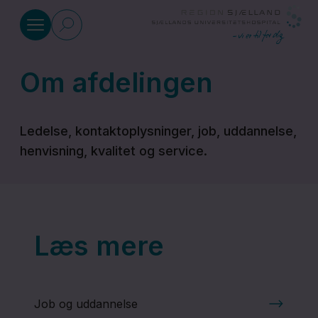
Gå til indhold
Om afdelingen
Ortopædkirurgisk Afdeling
Ledelse, kontaktoplysninger, job, uddannelse,
Sengeafsnit
henvisning, kvalitet og service.
og
ambulatorium
Undersøgelse
Læs mere
og
behandling
Job og uddannelse