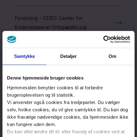
Om
afdelingen
Forskning - CEBO: Center for
Evidensbaseret Ortopædkirurgi
Kontakt
Henvisning og ventetider
Region
Samtykke
Detaljer
Om
Sjælland
Overlæger i afdelingen
Nyheder
Denne hjemmeside bruger cookies
Hjemmesiden benytter cookies til at forbedre
Fagfolk
brugeroplevelsen og til statistik.
Kvalitet og service
Vi anvender også cookies fra tredjeparter. Du vælger
Om
selv, hvilke cookies, du vil give samtykke til. Du kan dog
os
ikke fravælge nødvendige cookies, da hjemmesiden ikke
Strategi for sygepleje i Ortopædkirurgisk
kan fungere uden dem.
Kontakt
Du kan altid ændre dit til- eller fravalg af cookies ved at
afdeling, SUH Køge 2024 – 2027