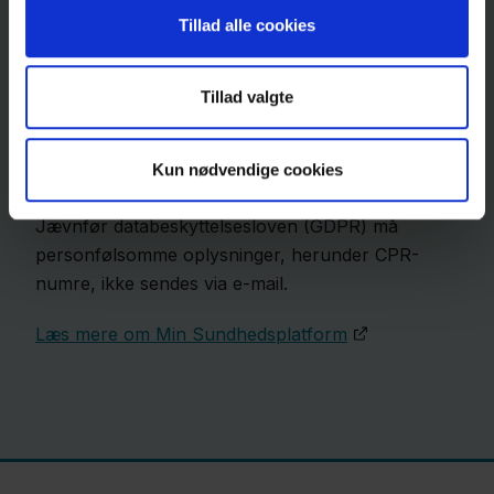
Tillad alle cookies
Øvrig information
Sekretariatet består af flere teams.
Via dette link
Tillad valgte
kan du finde det team, der bedst kan hjælpe dig.
Kun nødvendige cookies
Jævnfør databeskyttelsesloven (GDPR) må
personfølsomme oplysninger, herunder CPR-
numre, ikke sendes via e-mail.
Læs mere om Min Sundhedsplatform