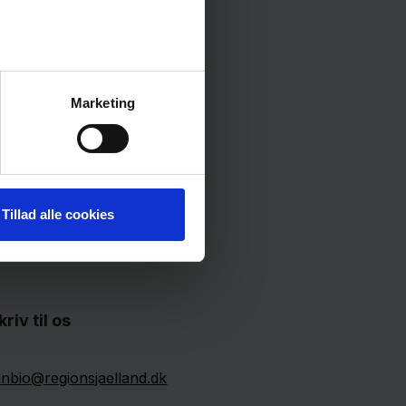
Marketing
Tillad alle cookies
kriv til os
linbio@regionsjaelland.dk