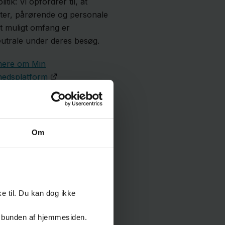
litik: Vi opfordrer til, at
nter, pårørende og personale
st muligt omfang er
eutrale under deres besøg.
mere om Min
edsplatform
Om
e til. Du kan dog ikke
er i bunden af hjemmesiden.