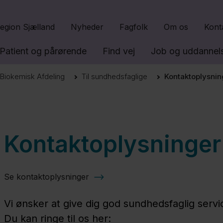
Gå til indhold
egion Sjælland
Nyheder
Fagfolk
Om os
Kont
Patient og pårørende
Find vej
Job og uddannel
k Biokemisk Afdeling
Til sundhedsfaglige
Kontaktoplysnin
Kontaktoplysninger
Se kontaktoplysninger
Vi ønsker at give dig god sundhedsfaglig servi
Du kan ringe til os her: