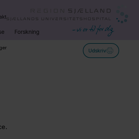
akt
se
Forskning
ger
Udskriv
ce.