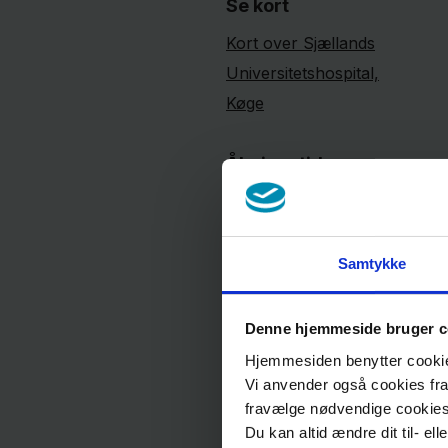
Se kort
Kort over Sjællands
Universitetshospital,
Køge
Åbningstider
Mandag, tirsdag
og onsdag kl. 7.15 -
14.55
Samtykke
Torsdag kl. 7.15 - 18.00
Fredag kl. 7.15 - 14.00
Denne hjemmeside bruger c
Hjemmesiden benytter cookies 
Weekend og helligdage:
Vi anvender også cookies fra 
fravælge nødvendige cookie
Lukket
Du kan altid ændre dit til- el