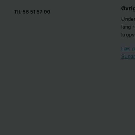
Øvri
Tlf.
56 51 57 00
Under
lang 
krops
Læs 
Sundh