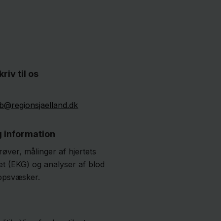
kriv til os
b@regionsjaelland.dk
g information
øver, målinger af hjertets
tet (EKG) og analyser af blod
opsvæsker.