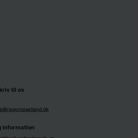
kriv til os
b@regionsjaelland.dk
g information