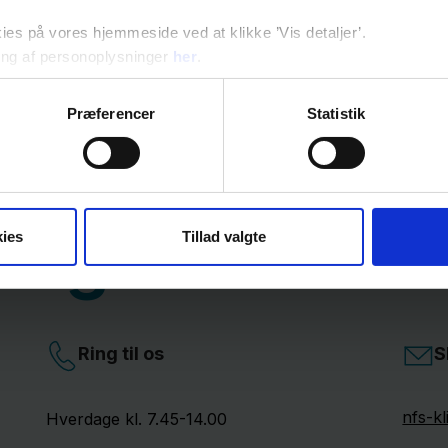
s på vores hjemmeside ved at klikke ’Vis detaljer’.
ng af personoplysninger
her
.
Præferencer
Statistik
ing F.
ies
Tillad valgte
Ring til os
S
nfs-k
Hverdage kl. 7.45-14.00