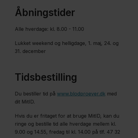
Åbningstider
Blodprøver
på børn
​Alle hverdage: kl. 8.00 - 11.00
Blodprøver
Lukket weekend og helligdage, 1. maj, 24. og
og EKG
31. december
Faxe
Tidsbestilling
Blodprøver
og EKG
Du bestiller tid på
www.blodproever.dk
​ med
Køge
dit MitID.
Hvis du er fritaget for at bruge MitID, kan du
Blodprøver
ringe og bestille tid alle hverdage mellem kl.
og EKG
9.00 og 14.55, fredag til kl. 14.00 på tlf. 47 32