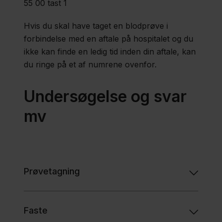
55 00 tast 1
Roskilde
Hvis du skal have taget en blodprøve i
forbindelse med en aftale på hospitalet og du
Blodprøvetagning
ikke kan finde en ledig tid inden din aftale, kan
i eget hjem
du ringe på et af numrene ovenfor.
Tidsbestilling:
Undersøgelse og svar
Spørgsmål
mv
og svar
Region
Prøvetagning
Sjælland
Nyheder
Faste
Fagfolk