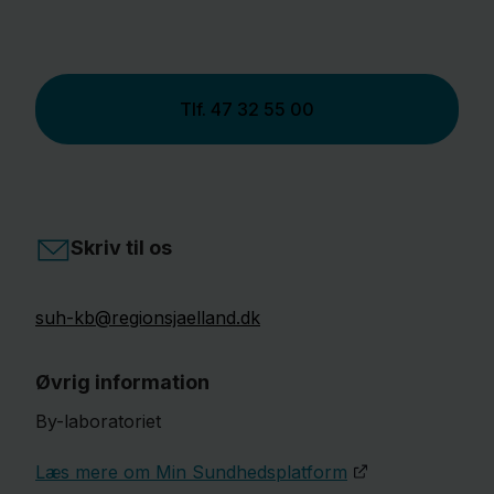
Tlf.
47 32 55 00
Skriv til os
suh-kb@regionsjaelland.dk
Øvrig information
By-laboratoriet
Læs mere om Min Sundhedsplatform