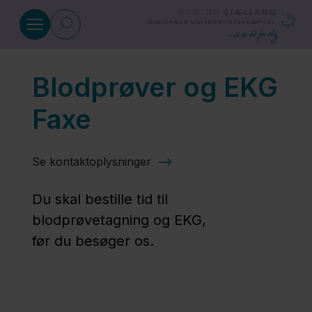
Gå til indhold
Blodprøver og EKG
Blodprøvetagning og EKG
Faxe
Prøvetagning
og
Se kontaktoplysninger
analysering
af prøver
Du skal bestille tid til
blodprøvetagning og EKG,
før du besøger os.
Blodprøve på
Sjællands
Universitetshospital