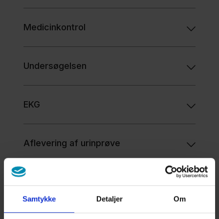
Om
Medicinkontrol
os
Kontakt
Undersøgelsen
EKG
Aflevering af urinprøve
Svar på prøven
Samtykke
Detaljer
Om