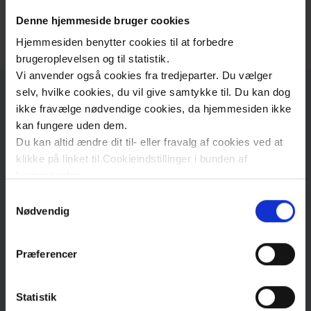
Andre undersøgelser​
Denne hjemmeside bruger cookies
Hjemmesiden benytter cookies til at forbedre
brugeroplevelsen og til statistik.
Vi anvender også cookies fra tredjeparter. Du vælger
selv, hvilke cookies, du vil give samtykke til. Du kan dog
Faxe
ikke fravælge nødvendige cookies, da hjemmesiden ikke
kan fungere uden dem.
Du kan altid ændre dit til- eller fravalg af cookies ved at
Adresse
klikke på linket til Cookieindstillinger i bunden af
hjemmesiden.
Samtykkevalg
Sundhedscenter Faxe
Læs mere om brugen af cookies på vores hjemmeside
Nødvendig
By-laboratoriet
ved at klikke ’Vis detaljer’.
Bygning 4
Læs mere om vores behandling af personoplysninger
Præferencer
Præstøvej
78E
, Stuen
her
.
4640
Faxe
Statistik