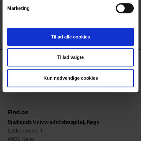
Prøv selv: Bring et barn til verden og udfør en
Marketing
kikkertoperation
Aktiviteter for børn og barnlige sjæle
Tillad alle cookies
Tillad valgte
Kun nødvendige cookies
Find os
Sjællands Universitetshospital, Køge
Lykkebækvej 1
4600 Køge