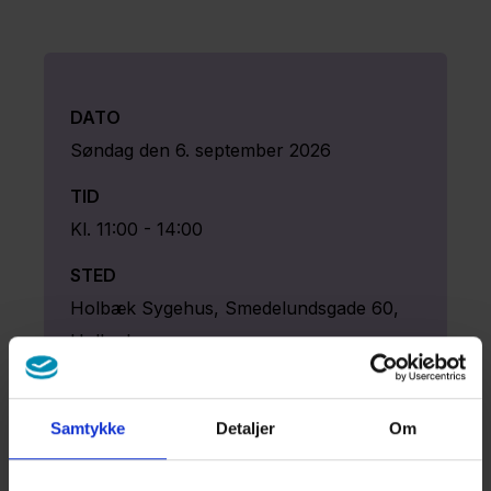
Forskning
DATO
Region
søndag den 6. september 2026
Sjælland
TID
Nyheder
Kl.
11:00
-
14:00
Fagfolk
STED
Om
Holbæk Sygehus, Smedelundsgade 60,
os
Holbæk
Kontakt
Pris:
Gratis
Samtykke
Detaljer
Om