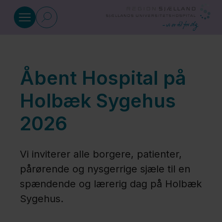
Gå til indhold
Afdelinger
Åbent Hospital på
Patient og
Holbæk Sygehus
pårørende
2026
Find
Vi inviterer alle borgere, patienter,
vej
pårørende og nysgerrige sjæle til en
spændende og lærerig dag på Holbæk
Job og
Sygehus.
uddannelse