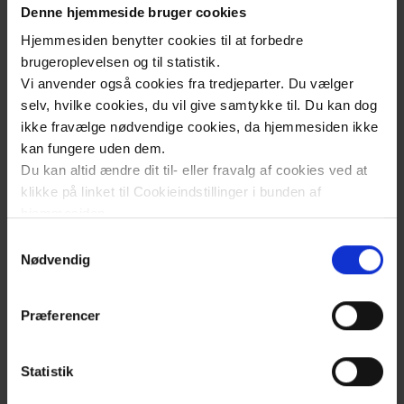
Denne hjemmeside bruger cookies
Vi inviterer alle interesserede til en spændende
Hjemmesiden benytter cookies til at forbedre
og lærerig dag, hvor vi vil vise alt det fantastiske
brugeroplevelsen og til statistik.
vi kan her på vores lokale sygehus søndag 6.
Vi anvender også cookies fra tredjeparter. Du vælger
september 2026 kl. 11-14.
selv, hvilke cookies, du vil give samtykke til. Du kan dog
ikke fravælge nødvendige cookies, da hjemmesiden ikke
Vi står klar med stande, rundvisninger, a-ha-
kan fungere uden dem.
oplevelser og ting, du selv kan prøve:
Du kan altid ændre dit til- eller fravalg af cookies ved at
klikke på linket til Cookieindstillinger i bunden af
Rundvisninger på udvalgte afdelinger, f.eks.
hjemmesiden.
vores moderne blodprøvetagnings
Samtykkevalg
laboratorium
Læs mere om brugen af cookies på vores hjemmeside
Nødvendig
ved at klikke ’Vis detaljer’.
Kig indenfor i ambulancen
Læs mere om vores behandling af personoplysninger
Præferencer
her
.
Mød læger, sygeplejersker og andet personale
Besøg vores spændende stande, hør blandt
Statistik
andet om livet med kroniske smerter