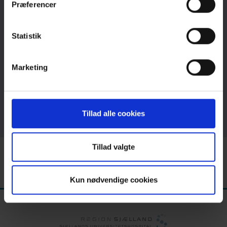
om afdelingen
Præferencer
her
.
Statistik
Job og Uddannelse
Marketing
Forskning
Tillad alle cookies
Tillad valgte
Kun nødvendige cookies