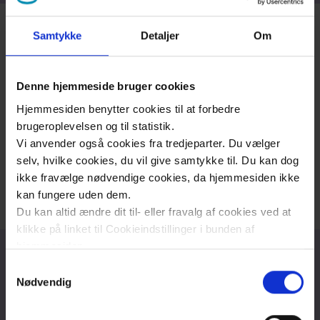
Urologisk Afdeling på Sjællands Universitetshospital
Samtykke
Detaljer
Om
varetager den samlede urologiske funktion i Region
Sjælland.
Denne hjemmeside bruger cookies
Afdelingen er Danmarks næststørste afdeling inden
Hjemmesiden benytter cookies til at forbedre
for specialet.
brugeroplevelsen og til statistik.
Vi anvender også cookies fra tredjeparter. Du vælger
Urologisk Afdeling er fordelt på både Roskilde og
selv, hvilke cookies, du vil give samtykke til. Du kan dog
Næstved Hospital men fungerer som én samlet
ikke fravælge nødvendige cookies, da hjemmesiden ikke
afdeling med fælles personale og ledelse.
kan fungere uden dem.
Du kan altid ændre dit til- eller fravalg af cookies ved at
klikke på linket til Cookieindstillinger i bunden af
hjemmesiden.
Samtykkevalg
Læs mere om brugen af cookies på vores hjemmeside
Find oplysninger
Nødvendig
ved at klikke ’Vis detaljer’.
Læs mere om vores behandling af personoplysninger