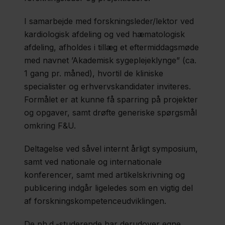
Om
I samarbejde med forskningsleder/lektor ved
os
kardiologisk afdeling og ved hæmatologisk
Kontakt
afdeling, afholdes i tillæg et eftermiddagsmøde
med navnet ’Akademisk sygeplejeklynge” (ca.
1 gang pr. måned), hvortil de kliniske
specialister og erhvervskandidater inviteres.
Formålet er at kunne få sparring på projekter
og opgaver, samt drøfte generiske spørgsmål
omkring F&U.
Deltagelse ved såvel internt årligt symposium,
samt ved nationale og internationale
konferencer, samt med artikelskrivning og
publicering indgår ligeledes som en vigtig del
af forskningskompetenceudviklingen.
De ph.d.-studerende har derudover egne