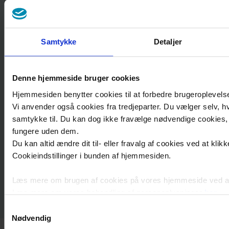
Tlf.
direkte til afsnittene findes under
hvert afsnit.
Samtykke
Detaljer
Denne hjemmeside bruger cookies
Hjemmesiden benytter cookies til at forbedre brugeroplevelsen 
Skriv til os
Vi anvender også cookies fra tredjeparter. Du vælger selv, hv
samtykke til. Du kan dog ikke fravælge nødvendige cookies
fungere uden dem.
suh-ros-med@regionsjaelland.dk
Du kan altid ændre dit til- eller fravalg af cookies ved at klikke
Cookieindstillinger i bunden af hjemmesiden.
Læs mere om Min Sundhedsplatform
Læs mere om brugen af cookies på vores hjemmeside ved at k
Læs mere om vores behandling af personoplysninger
her
.
Samtykkevalg
Nødvendig