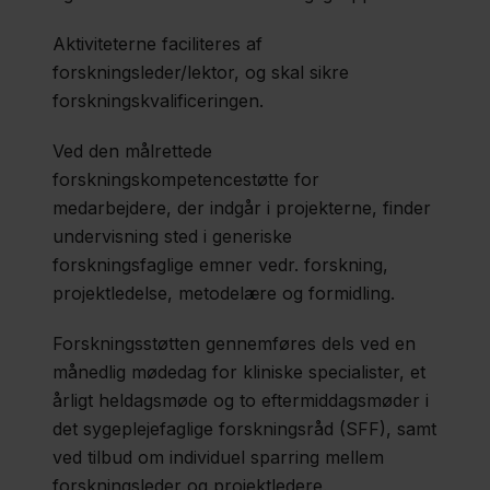
Aktiviteterne faciliteres af
Forskningskompetenceudvikling
forskningsleder/lektor, og skal sikre
forskningskvalificeringen.
TEKS
Ved den målrettede
forskningskompetencestøtte for
medarbejdere, der indgår i projekterne, finder
Nationalt og
undervisning sted i generiske
internationalt
forskningsfaglige emner vedr. forskning,
projektledelse, metodelære og formidling.
Region
Forskningsstøtten gennemføres dels ved en
Sjælland
månedlig mødedag for kliniske specialister, et
årligt heldagsmøde og to eftermiddagsmøder i
Nyheder
det sygeplejefaglige forskningsråd (SFF), samt
ved tilbud om individuel sparring mellem
Fagfolk
forskningsleder og projektledere.