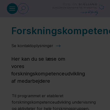
Gå til indhold
Forskningskompetenc
Sygeplejefagligt forskningspro
Se kontaktoplysninger
Publikationer
Her kan du se læse om
Sygeplejefagligt
vores
forskningsprogram
forskningskompetenceudvikling
af medarbejdere
Organisering
Til programmet er etableret
forskningskompetenceudvikling undervisning
Projekter
og aktiviteter for hele forskningsgruppen.