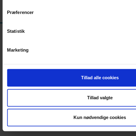
Opdateret mandag den 17. feb. 2025
Præferencer
Statistik
Marketing
Tillad alle cookies
Find os
Sjællands Universitetshospital, Køge
Tillad valgte
Lykkebækvej 1
4600 Køge
Tlf. 56 63 15 00
Kun nødvendige cookies
suh@regionsjaelland.dk