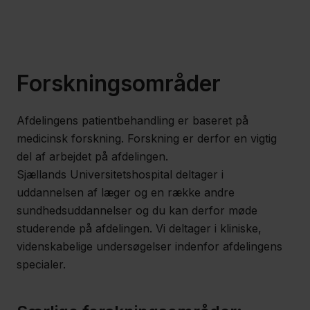
Region
Sjælland
Nyheder
Forskningsområder
Fagfolk
Afdelingens patientbehandling er baseret på
Om
medicinsk forskning. Forskning er derfor en vigtig
os
del af arbejdet på afdelingen.
Sjællands Universitetshospital deltager i
Kontakt
uddannelsen af læger og en række andre
sundhedsuddannelser og du kan derfor møde
studerende på afdelingen. Vi deltager i kliniske,
videnskabelige undersøgelser indenfor afdelingens
specialer.