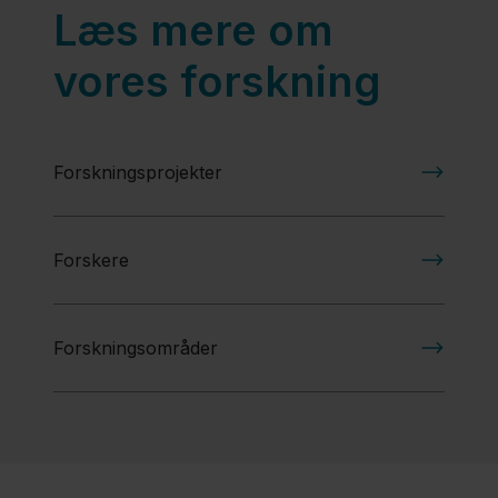
Ældre- og
Læs mere om
stofskiftesygdomme
vores forskning
(geriatri og
endokrinologi)
Forskningsprojekter
Om
Medicinsk
Afdeling
Forskere
For
Forskningsområder
fagfolk
Forskning