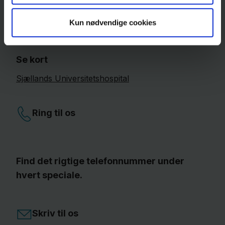
Medicinsk Afdeling
Lykkebækvej
1
Kun nødvendige cookies
4600
Køge
Se kort
Sjællands Universitetshospital
Ring til os
Find det rigtige telefonnummer under
hvert speciale.
Skriv til os