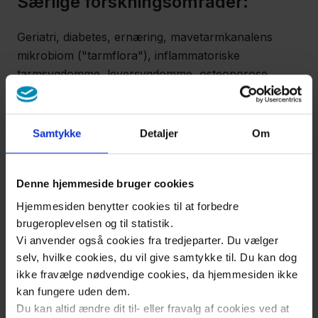
Særlige forskningsområder​:
Geriatri, diabetes, ernæring, mavetarmkanalens
mikrobiom ("tarmflora"), inflammatoriske
tarmsygdomme, leversygdomme, osteoporose
(knogleskørhed), sygepleje, funktionelle
mavetarmlidelser, infektiøse mavetarmlidelser,
kroniske diarrésygdomme, herunder mikroskopisk
Samtykke
Detaljer
Om
colitis og galdesyrediarré.
Denne hjemmeside bruger cookies
Professorat
Hjemmesiden benytter cookies til at forbedre
brugeroplevelsen og til statistik.
Ni af afdelingens overlæger er ansat som kliniske
Vi anvender også cookies fra tredjeparter. Du vælger
lektorer ved Københavns Universitet. Afdelingen har
selv, hvilke cookies, du vil give samtykke til. Du kan dog
ansat Connie Berthelsen som Professor i Klinisk
ikke fravælge nødvendige cookies, da hjemmesiden ikke
Sygepleje.
kan fungere uden dem.
Du kan altid ændre dit til- eller fravalg af cookies ved at