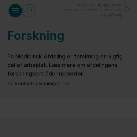
Gå til indhold
Forskning
Medicinsk Afdeling, Køge
På Medicinsk Afdeling er forskning en vigtig
Mave- og
del af arbejdet. Læs mere om afdelingens
tarmsygdomme
forskningsområder nedenfor.
(gastroenterologi)
Se kontaktoplysninger
Hormon- og
stofskiftesygdomme
(endokrinologi)