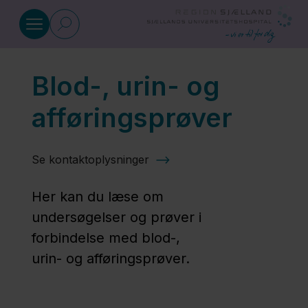
Gå til indhold
Blod-, urin- og
Undersøgelser
afføringsprøver
Blod-, urin- og
afføringsprøver
Se kontaktoplysninger
Her kan du læse om
Blodprøver
undersøgelser og prøver i
på børn
forbindelse med blod-,
urin- og afføringsprøver.
Blodprøve til måling
af