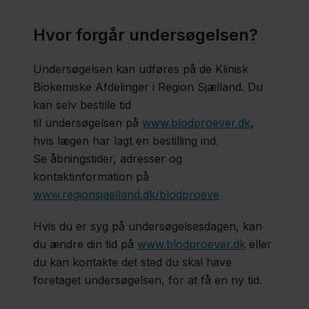
langtidsblodsukkeret
(HbA1c)
Hvor forgår undersøgelsen?
Undersøgelsen kan udføres på de Klinisk
Calprotectin
Biokemiske Afdelinger i Region Sjælland. Du
i afføring
kan selv bestille tid
til undersøgelsen på
www.blodproever.dk
,
hvis lægen har lagt en bestilling ind.
Glukosebelastning
Se åbningstider, adresser og
kontaktinformation på
Hjertekardiogram
www.regionsjaelland.dk/blodproeve
(EKG)
Hvis du er syg på undersøgelsesdagen, kan
du ændre din tid på
www.blodproever.dk
eller
Kontrol efter
du kan kontakte det sted du skal have
foretaget undersøgelsen, for at få en ny tid.
sterilisation
(vasektomikontrol)