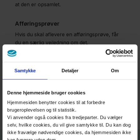
at den er opsamlet.
Afføringsprøver
Hvis du skal aflevere en afføringsprøve, får
du en særlig vejledning om det.
Svar på undersøgelsen​
Samtykke
Detaljer
Om
Du kan få svar fra den læge eller afdeling, der
har bestilt undersøgelsen. Du kan også finde
Denne hjemmeside bruger cookies
dit prøvesvar
Hjemmesiden benytter cookies til at forbedre
via
Sundhed.dk
, i appen MinSP eller
brugeroplevelsen og til statistik.
MinSundhed
.
Vi anvender også cookies fra tredjeparter. Du vælger
selv, hvilke cookies, du vil give samtykke til. Du kan dog
ikke fravælge nødvendige cookies, da hjemmesiden ikke
kan fungere uden dem.