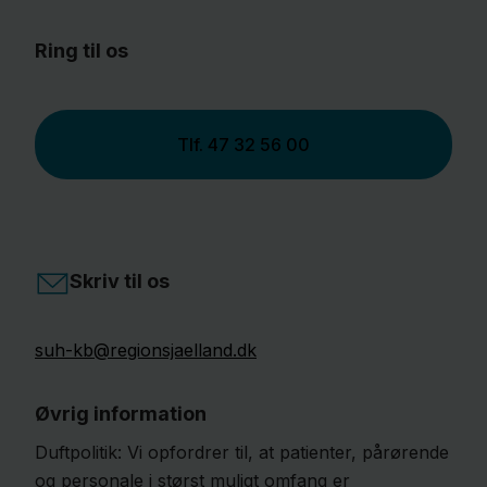
Ring til os
Tlf.
47 32 56 00
Skriv til os
suh-kb@regionsjaelland.dk
Øvrig information
Duftpolitik: Vi opfordrer til, at patienter, pårørende
og personale i størst muligt omfang er