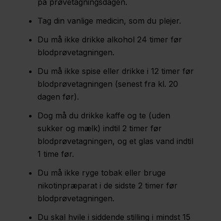
på prøvetagningsdagen.
Sjælland
Tag din vanlige medicin, som du plejer.
Nyheder
Du må ikke drikke alkohol 24 timer før
Fagfolk
blodprøvetagningen.
Om
Du må ikke spise eller drikke i 12 timer før
os
blodprøvetagningen (senest fra kl. 20
dagen før).
Kontakt
Dog må du drikke kaffe og te (uden
sukker og mælk) indtil 2 timer før
blodprøvetagningen, og et glas vand indtil
1 time før.
Du må ikke ryge tobak eller bruge
nikotinpræparat i de sidste 2 timer før
blodprøvetagningen.
Du skal hvile i siddende stilling i mindst 15