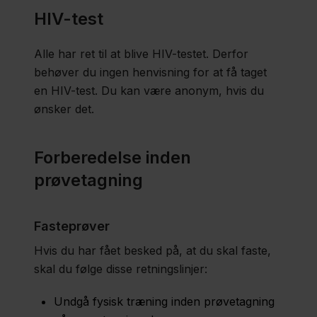
HIV-test
Laktosebelastning
Alle har ret til at blive HIV-testet. Derfor
behøver du ingen henvisning for at få taget
en HIV-test. Du kan være anonym, hvis du
Opsamling af
ønsker det.
afføring til
undersøgelse
Forberedelse inden
for blod
prøvetagning
Opsamling
Fasteprøver
af
døgnurin
Hvis du har fået besked på, at du skal faste,
skal du følge disse retningslinjer:
Undgå fysisk træning inden prøvetagning
Region