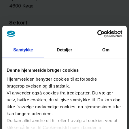
Om
4600
Køge
os
Se kort
Kontakt
Kort over Sjællands Universitetshospital, Køge
Samtykke
Detaljer
Om
Åbningstider
Mandag-torsdag kl. 9-15
Fredag kl. 9-14
Denne hjemmeside bruger cookies
Hjemmesiden benytter cookies til at forbedre
brugeroplevelsen og til statistik.
Ring til os
Vi anvender også cookies fra tredjeparter. Du vælger
selv, hvilke cookies, du vil give samtykke til. Du kan dog
ikke fravælge nødvendige cookies, da hjemmesiden ikke
Mandag-torsdag kl. 9-15
kan fungere uden dem.
Fredag kl. 9-14
Du kan altid ændre dit til- eller fravalg af cookies ved at
klikke på linket til Cookieindstillinger i bunden af