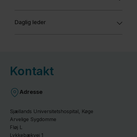
arvelighed
Daglig leder
Ofte
stillede
spørgsmål
Kontakt
Kontakt
Adresse
Region
Sjælland
Sjællands Universitetshospital, Køge
Nyheder
Arvelige Sygdomme
Fløj L
Fagfolk
Lykkebækvej
1