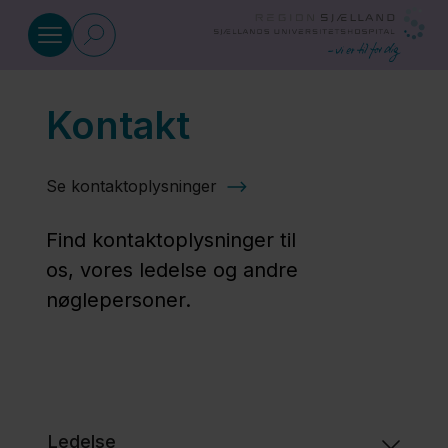
Gå til indhold
Kontakt
Klinik for Arvelige Sygdomme
Se kontaktoplysninger
Information
om
Find kontaktoplysninger til
genetisk
os, vores ledelse og andre
udredning
nøglepersoner.
Eksempler
på
sygdomme
og
Ledelse​