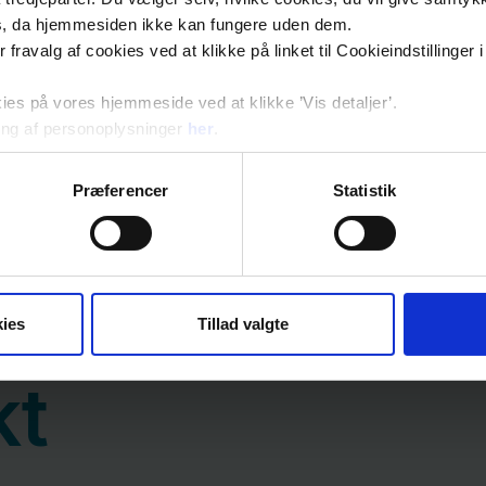
s, da hjemmesiden ikke kan fungere uden dem.
ler fravalg af cookies ved at klikke på linket til Cookieindstilling
s på vores hjemmeside ved at klikke ’Vis detaljer’.
ng af personoplysninger
her
.
Præferencer
Statistik
ies
Tillad valgte
kt