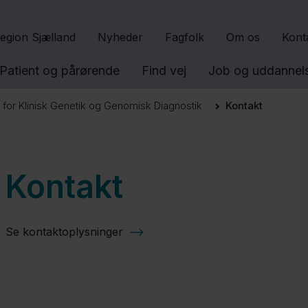
Gå til indhold
egion Sjælland
Nyheder
Fagfolk
Om os
Kont
Patient og pårørende
Find vej
Job og uddannel
 for Klinisk Genetik og Genomisk Diagnostik
Kontakt
Kontakt
Se kontaktoplysninger