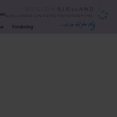
akt
se
Forskning