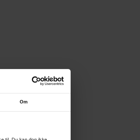
Om
e til. Du kan dog ikke