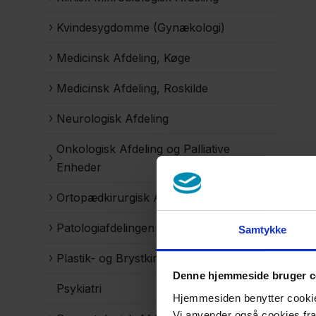
Kvindesygdomme (Gynækologi)
Medicinsk Afdeling, Køge
Medicinsk Afdeling, Roskilde
Neurologisk Afdeling
Onkologisk Afdeling og Palliative
Enheder
Ortopædkirurgisk Afdeling
Patologiafdelingen
Samtykke
Plastik- og Brystkirurgisk Afdeling
Denne hjemmeside bruger c
Psykiatri
Hjemmesiden benytter cookies 
Vi anvender også cookies fra 