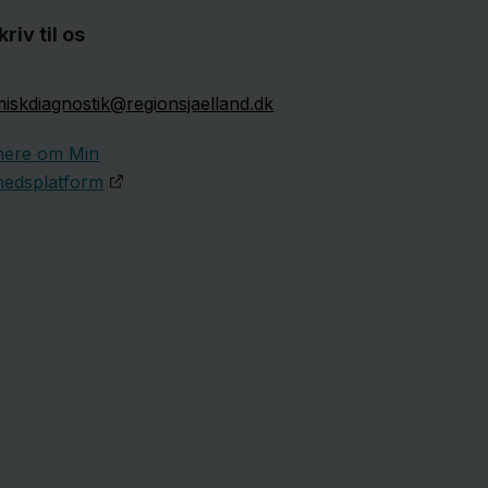
kriv til os
iskdiagnostik@regionsjaelland.dk
mere om Min
edsplatform