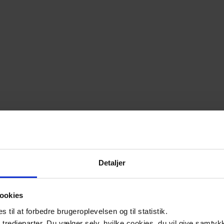
Detaljer
ookies
til at forbedre brugeroplevelsen og til statistik.
tredjeparter. Du vælger selv, hvilke cookies, du vil give samtykk