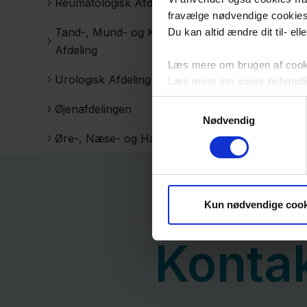
Reumatologisk Afdeling
fravælge nødvendige cookie
Tand-, Mund- og Kæbekirurgisk
Du kan altid ændre dit til- el
Afdeling
Læs mere om brugen af cookie
Urologisk Afdeling
Læs mere om vores behandli
Samtykkevalg
Øjenafdelingen
Nødvendig
Øre-, Næse- og Halskirurgi
Kun nødvendige cook
Konta