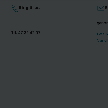
Ring til os
S
genom
Tlf.
47 32 42 07
Læs 
Sundh