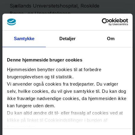
Sjællands Universitetshospital, Roskilde
Børne- og Ungeafdelingen
Sygehusvej
6
, Stuen
4000
Roskilde
Samtykke
Detaljer
Om
Se kort
Find vej til Sjællands Universitetshospital, Roskilde
Denne hjemmeside bruger cookies
Hjemmesiden benytter cookies til at forbedre
Besøgstider
brugeroplevelsen og til statistik.
Vi anvender også cookies fra tredjeparter. Du vælger
Vi har fri besøgstid - vis hensyn
selv, hvilke cookies, du vil give samtykke til. Du kan dog
ikke fravælge nødvendige cookies, da hjemmesiden ikke
kan fungere uden dem.
Ring til os
Du kan altid ændre dit til- eller fravalg af cookies ved at
klikke på linket til Cookieindstillinger i bunden af
hjemmesiden.
Mandag-torsdag kl. 9.00-15.00.