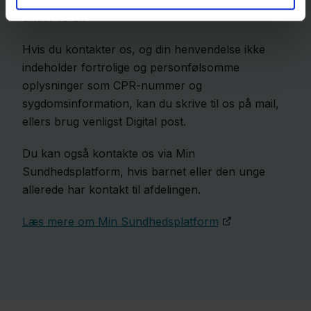
under 18 år.
Hvis du kontakter os, og din henvendelse ikke
indeholder fortrolige og personfølsomme
oplysninger som CPR-nummer og
sygdomsinformation, kan du skrive til os på mail,
ellers brug venligst Digital post.
Du kan også kontakte os via Min
Sundhedsplatform, hvis barnet eller den unge
allerede har kontakt til afdelingen.
Læs mere om Min Sundhedsplatform