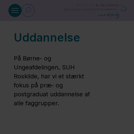
Gå til indhold
Uddannelse
Om afdelingen
Aktiviteter
På Børne- og
i
Ungeafdelingen, SUH
hverdagen
Roskilde, har vi et stærkt
fokus på præ- og
postgraduat uddannelse af
Personalefaggrupper
alle faggrupper.
Ledelse og
nøglepersoner