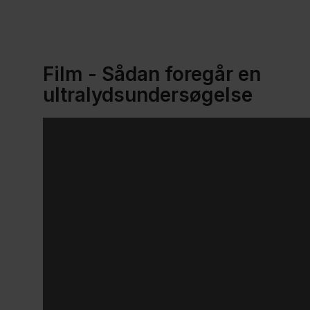
Ultralydsskanning
- fastende
Film - Sådan foregår en
Ultralydsskanning
ultralydsundersøgelse
med fyldt blære
Ultralydsskanning
med kontrast
Anlæggelse
af dræn i
nyren
Anlæggelse