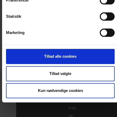
Præferencer
Statistik
Marketing
Klik
for
Tillad alle cookies
at
åben
Tillad valgte
cookiepanel
Kun nødvendige cookies
Du
kan
ikke
se