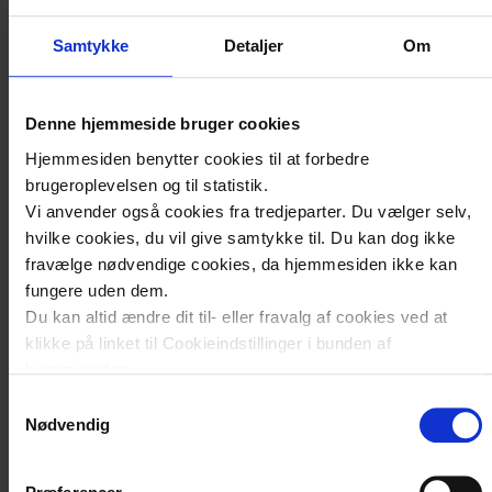
Samtykke
Detaljer
Om
Denne hjemmeside bruger cookies
Hjemmesiden benytter cookies til at forbedre
brugeroplevelsen og til statistik.
Vi anvender også cookies fra tredjeparter. Du vælger selv,
hvilke cookies, du vil give samtykke til. Du kan dog ikke
fravælge nødvendige cookies, da hjemmesiden ikke kan
fungere uden dem.
Du kan altid ændre dit til- eller fravalg af cookies ved at
klikke på linket til Cookieindstillinger i bunden af
hjemmesiden.
Samtykkevalg
Læs mere om brugen af cookies på vores hjemmeside ved
Nødvendig
at klikke ’Vis detaljer’.
Læs mere om vores behandling af personoplysninger
her
.