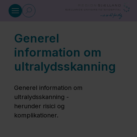
Gå til indhold
Generel
Ultralydsskanning
information om
Generel
ultralydsskanning
information om
ultralydsskanning
Generel information om
ultralydsskanning -
Ultralydsskanning
herunder risici og
uden
komplikationer.
forberedelse