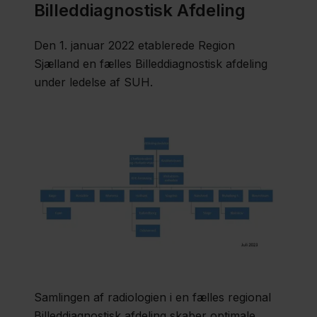
Billeddiagnostisk Afdeling
Sjælland
Nyheder
Den 1. januar 2022 etablerede Region
Sjælland en fælles Billeddiagnostisk afdeling
Fagfolk
under ledelse af SUH.
Om
os
Kontakt
Samlingen af radiologien i en fælles regional
Billeddiagnostisk afdeling skaber optimale