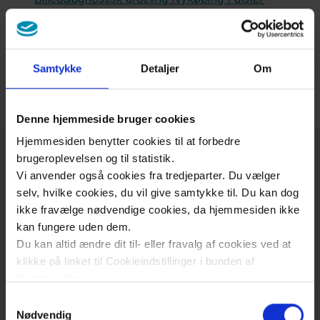
Sygehus
Billeddiagnostisk afdeling Slagelse
Billeddiagnostisk afdeling Næstved.
Samtykke
Detaljer
Om
Denne hjemmeside bruger cookies
Hjemmesiden benytter cookies til at forbedre
brugeroplevelsen og til statistik.
Roskilde
Vi anvender også cookies fra tredjeparter. Du vælger
selv, hvilke cookies, du vil give samtykke til. Du kan dog
ikke fravælge nødvendige cookies, da hjemmesiden ikke
Adresse
kan fungere uden dem.
Du kan altid ændre dit til- eller fravalg af cookies ved at
klikke på linket til Cookieindstillinger i bunden af
Sjællands Universitetshospital, Roskilde
hjemmesiden.
Billeddiagnostisk Afdeling (Røntgen og skanning)
Samtykkevalg
Sygehusvej
6
Læs mere om brugen af cookies på vores hjemmeside
Nødvendig