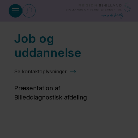
Gå til indhold
Job og
Om afdelingen
uddannelse
Job og
uddannelse
Se kontaktoplysninger
Præsentation af
Forskningscenter
Billeddiagnostisk afdeling
for Avanceret
Billeddannelse
Region