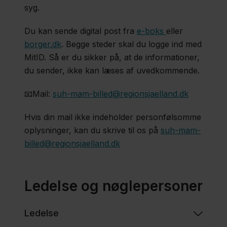
syg.
Du kan sende digital post fra
e-boks
eller
borger.dk
. Begge steder skal du logge ind med
MitID. Så er du sikker på, at de informationer,
du sender, ikke kan læses af uvedkommende.
📧Mail:
suh-mam-billed@regionsjaelland.dk​
Hvis din mail ikke indeholder personfølsomme
oplysninger, kan du skrive til os på
suh-mam-
billed@regionsjaelland.dk​
Ledelse og nøglepersoner
Ledelse