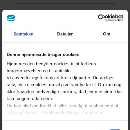
Nøglepersoner
Samtykke
Detaljer
Om
Denne hjemmeside bruger cookies
Kontakt: Afsnit for
Hjemmesiden benytter cookies til at forbedre
brystundersøgelser
brugeroplevelsen og til statistik.
Vi anvender også cookies fra tredjeparter. Du vælger
selv, hvilke cookies, du vil give samtykke til. Du kan dog
ikke fravælge nødvendige cookies, da hjemmesiden ikke
Adresse
kan fungere uden dem.
Du kan altid ændre dit til- eller fravalg af cookies ved at
klikke på linket til Cookieindstillinger i bunden af
Sjællands Universitetshospital, Roskilde
hjemmesiden.
Brystundersøgelser - Klinisk mammografi
Vestermarksvej
27B
Samtykkevalg