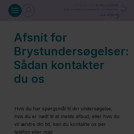
Gå til indhold
Afsnit for
Kontakt Billeddiagnostsisk afdel
Brystundersøgelser:
Køge
Sådan kontakter
du os
Roskilde
Afsnit for
Brystundersøgelser
Hvis du har spørgsmål til din undersøgelse,
hvis du er nødt til at melde afbud, eller hvis du
vil ændre din tid, kan du kontakte os per
Røntgenklinikken
telefon eller mail.