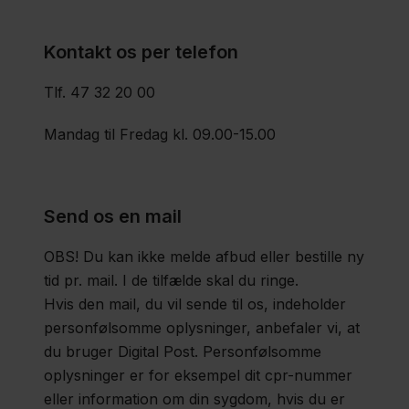
Faxe
Kontakt os per telefon
Neuroradiologisk
Tlf. 47 32 20 00
Enhed
Mandag til Fredag kl. 09.00-15.00
Region
Sjælland
Send os en mail
Nyheder
OBS! Du kan ikke melde afbud eller bestille ny
tid pr. mail. I de tilfælde skal du ringe.
Fagfolk
Hvis den mail, du vil sende til os, indeholder
Om
personfølsomme oplysninger, anbefaler vi, at
os
du bruger Digital Post. Personfølsomme
oplysninger er for eksempel dit cpr-nummer
Kontakt
eller information om din sygdom, hvis du er