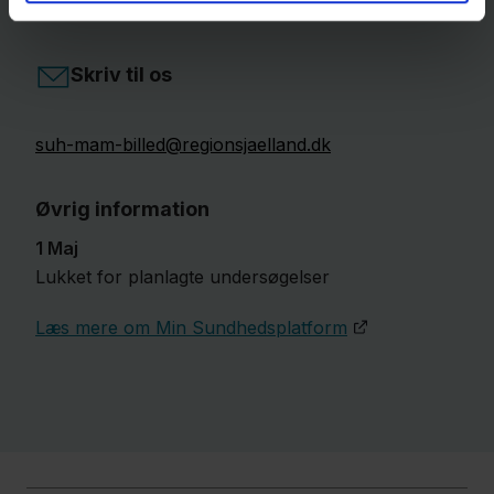
Skriv til os
suh-mam-billed@regionsjaelland.dk
Øvrig information
1 Maj
Lukket for planlagte undersøgelser
Læs mere om Min Sundhedsplatform