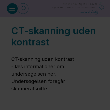
Gå til indhold
CT-skanning uden
CT-skanning
kontrast
Generel
information
CT-skanning uden kontrast
om CT-
- læs informationer om
skanning
undersøgelsen her.
Undersøgelsen foregår i
CT-
skannerafsnittet.
skanning
med
væske