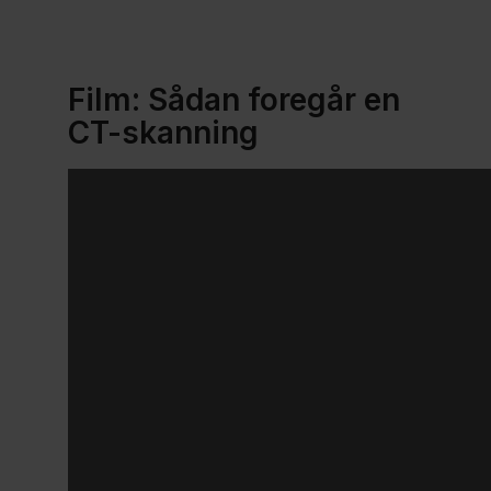
CT-
Film: Sådan foregår en
skanning
CT-skanning​
uden
kontrast
CT-
skanning
med
kontrast
CT-
skanning