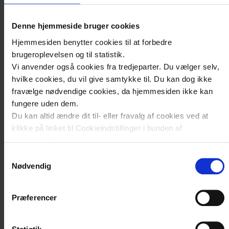
Denne hjemmeside bruger cookies
Hjemmesiden benytter cookies til at forbedre
brugeroplevelsen og til statistik.
Vi anvender også cookies fra tredjeparter. Du vælger selv,
hvilke cookies, du vil give samtykke til. Du kan dog ikke
fravælge nødvendige cookies, da hjemmesiden ikke kan
fungere uden dem.
Du kan altid ændre dit til- eller fravalg af cookies ved at
klikke på linket til Cookieindstillinger i bunden af
hjemmesiden.
Samtykkevalg
Læs mere om brugen af cookies på vores hjemmeside ved
Nødvendig
at klikke ’Vis detaljer’.
Læs mere om vores behandling af personoplysninger
her
.
Præferencer